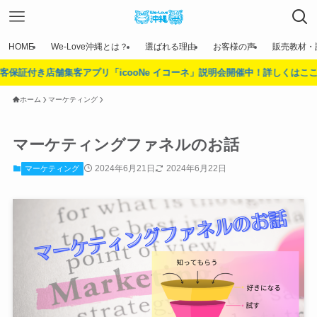
HOME
We-Love沖縄とは？
選ばれる理由
お客様の声
販売教材・
集客アプリ「icooNe イコーネ」説明会開催中！詳しくはここをタップ！
ホーム
マーケティング
マーケティングファネルのお話
2024年6月21日
2024年6月22日
マーケティング